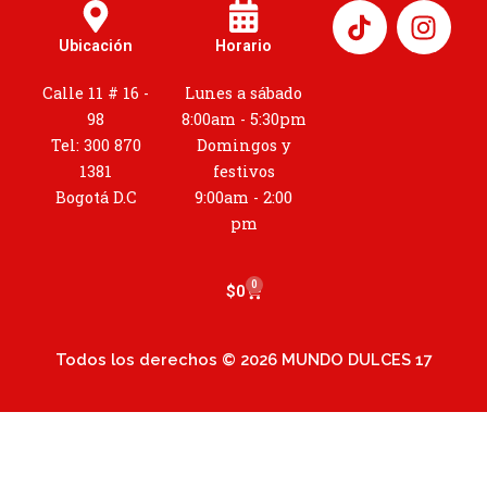
I
n
Ubicación
Horario
s
t
Calle 11 # 16 -
Lunes a sábado
a
98
8:00am - 5:30pm
g
Tel: 300 870
Domingos y
r
1381
festivos
a
Bogotá D.C
9:00am - 2:00
m
pm
0
Cart
$
0
Todos los derechos © 2026 MUNDO DULCES 17