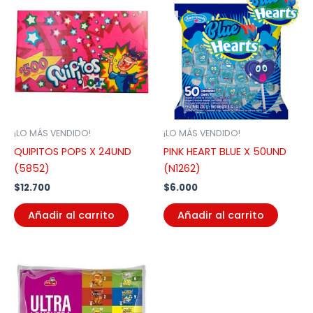
¡LO MÁS VENDIDO!
¡LO MÁS VENDIDO!
QUIPITOS POPS X 24UND
PINK HEART BLUE X 50UND
(5852)
(N1262)
$
12.700
$
6.000
Añadir al carrito
Añadir al carrito