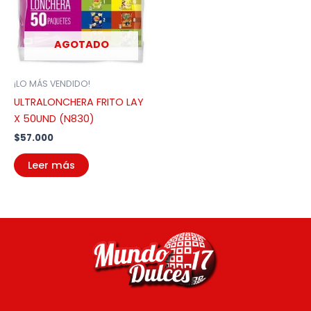
AGOTADO
¡LO MÁS VENDIDO!
ULTRALONCHERA FRITO LAY
X 50UND (N830)
$
57.000
Leer más