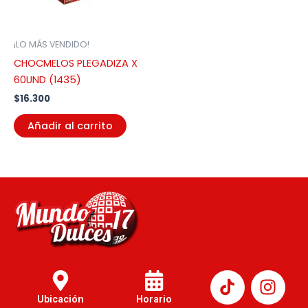
¡LO MÁS VENDIDO!
CHOCMELOS PLEGADIZA X
60UND (1435)
$
16.300
Añadir al carrito
I
n
Ubicación
Horario