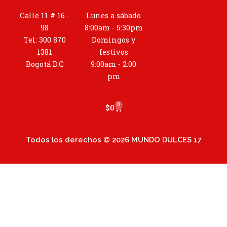
s
t
Calle 11 # 16 -
Lunes a sábado
a
98
8:00am - 5:30pm
g
Tel: 300 870
Domingos y
r
1381
festivos
a
Bogotá D.C
9:00am - 2:00
m
pm
0
Cart
$
0
Todos los derechos © 2026 MUNDO DULCES 17