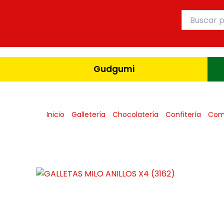
Ir
Buscar
al
por:
contenido
Gudgumi
Inicio
Galletería
Chocolatería
Confitería
Com