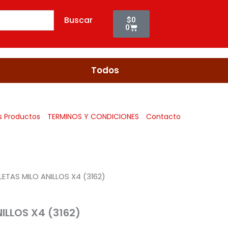
X4
Cart
(3162)
Buscar
$
0
cantidad
0
Todos
s Productos
TERMINOS Y CONDICIONES
Contacto
LETAS MILO ANILLOS X4 (3162)
ILLOS X4 (3162)