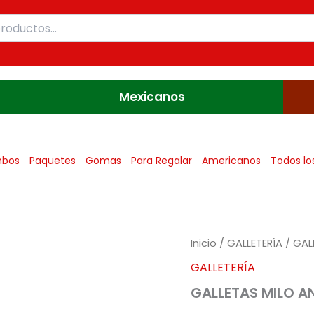
Mexicanos
bos
Paquetes
Gomas
Para Regalar
Americanos
Todos lo
GALLETAS
Inicio
/
GALLETERÍA
/ GAL
MILO
GALLETERÍA
ANILLOS
X4
GALLETAS MILO AN
(3162)
cantidad