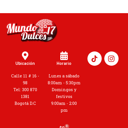
I
n
Ubicación
Horario
s
t
Calle 11 # 16 -
Lunes a sábado
a
98
8:00am - 5:30pm
g
Tel: 300 870
Domingos y
r
1381
festivos
a
Bogotá D.C
9:00am - 2:00
m
pm
0
Cart