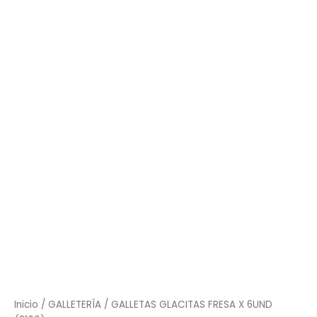
GLACITAS
FRESA
X
6UND
(3100)
cantidad
Inicio
/
GALLETERÍA
/ GALLETAS GLACITAS FRESA X 6UND