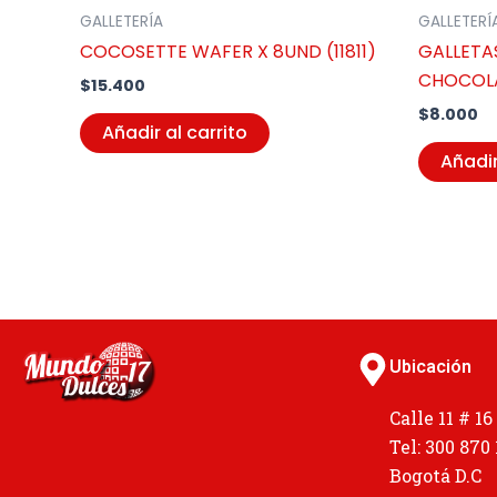
GALLETERÍA
GALLETERÍ
COCOSETTE WAFER X 8UND (11811)
GALLETA
CHOCOLA
$
15.400
$
8.000
Añadir al carrito
Añadir
Ubicación
Calle 11 # 16
Tel: 300 870
Bogotá D.C