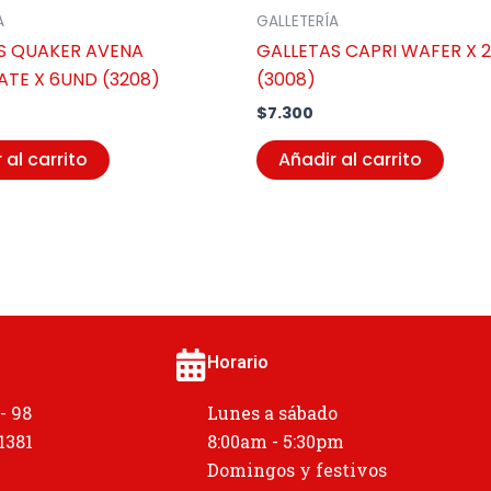
A
GALLETERÍA
S QUAKER AVENA
GALLETAS CAPRI WAFER X 
TE X 6UND (3208)
(3008)
$
7.300
 al carrito
Añadir al carrito
Horario
 - 98
Lunes a sábado
 1381
8:00am - 5:30pm
Domingos y festivos