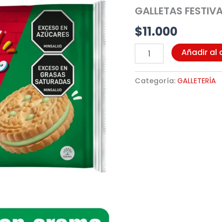
12X4
GALLETAS FESTIVA
UND
(3072)
$
11.000
cantidad
Añadir al 
Categoría:
GALLETERÍA