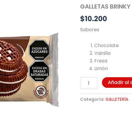
X
GALLETAS BRINKY
10UND
(11610)
$
10.200
cantidad
Sabores
Chocolate
Vainilla
Fresa
Limón
Añadir al 
Categoría:
GALLETERÍA