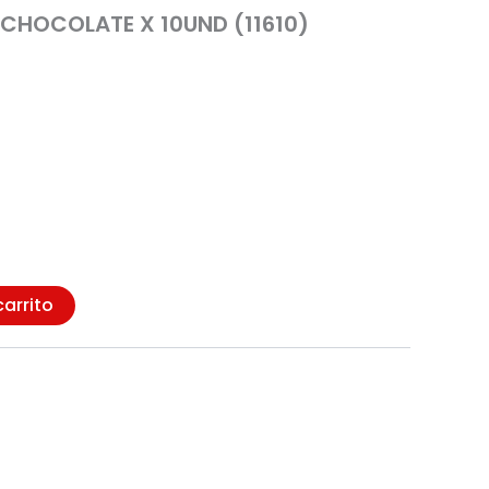
 CHOCOLATE X 10UND (11610)
carrito