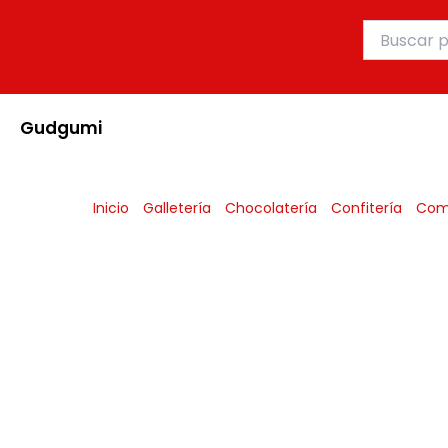
Ir
Buscar
al
por:
contenido
Gudgumi
Inicio
Galletería
Chocolatería
Confitería
Com