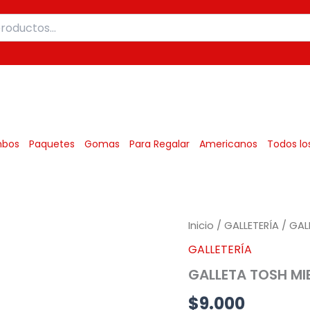
Mexicanos
bos
Paquetes
Gomas
Para Regalar
Americanos
Todos lo
GALLETA
Inicio
/
GALLETERÍA
/ GAL
TOSH
GALLETERÍA
MIEL
X
GALLETA TOSH MIE
9UND
(3275)
$
9.000
cantidad