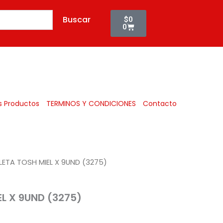
X
Cart
9UND
Buscar
$
0
(3275)
0
cantidad
Todos
s Productos
TERMINOS Y CONDICIONES
Contacto
LETA TOSH MIEL X 9UND (3275)
L X 9UND (3275)