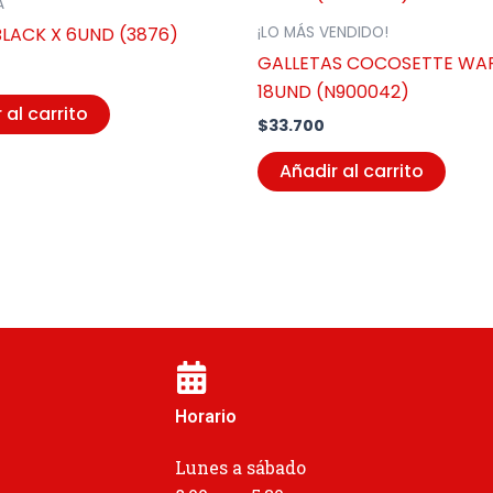
A
BLACK X 6UND (3876)
¡LO MÁS VENDIDO!
GALLETAS COCOSETTE WAF
18UND (N900042)
 al carrito
$
33.700
Añadir al carrito
Horario
Lunes a sábado