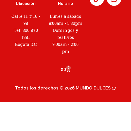
n
Ubicación
Horario
s
t
Calle 11 # 16 -
Lunes a sábado
a
98
8:00am - 5:30pm
g
Tel: 300 870
Domingos y
r
1381
festivos
a
Bogotá D.C
9:00am - 2:00
m
pm
0
Cart
$
0
Todos los derechos © 2026 MUNDO DULCES 17