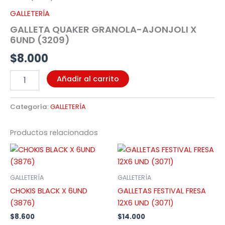
6UND
GALLETERÍA
(3209)
GALLETA QUAKER GRANOLA-AJONJOLI X
cantidad
6UND (3209)
$
8.000
Añadir al carrito
Categoría:
GALLETERÍA
Productos relacionados
GALLETERÍA
GALLETERÍA
CHOKIS BLACK X 6UND
GALLETAS FESTIVAL FRESA
(3876)
12X6 UND (3071)
$
8.600
$
14.000