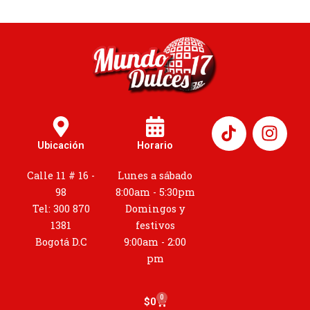
I
n
Ubicación
Horario
s
t
Calle 11 # 16 -
Lunes a sábado
a
98
8:00am - 5:30pm
g
Tel: 300 870
Domingos y
r
1381
festivos
a
Bogotá D.C
9:00am - 2:00
m
pm
0
Cart
$
0