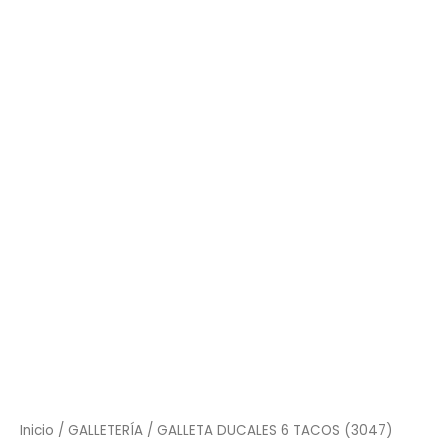
DUCALES
6
TACOS
(3047)
cantidad
Inicio
/
GALLETERÍA
/ GALLETA DUCALES 6 TACOS (3047)