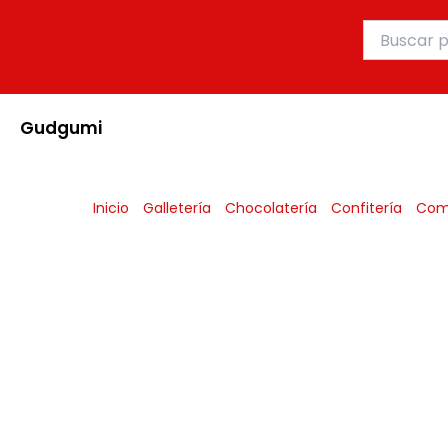
Ir
Buscar
al
por:
contenido
Gudgumi
Inicio
Galletería
Chocolatería
Confitería
Com