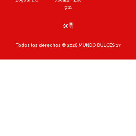
a
m
pm
0
Cart
$
0
Todos los derechos © 2026 MUNDO DULCES 17