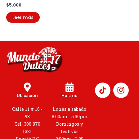
$
5.000
Leer más
I
n
Ubicación
Horario
s
t
Calle 11 # 16 -
Lunes a sábado
a
98
8:00am - 5:30pm
g
Tel: 300 870
Domingos y
r
1381
festivos
Bogotá D.C
9:00am - 2:00