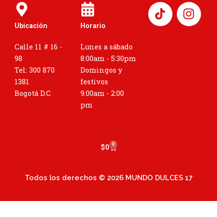
I
n
Ubicación
Horario
s
t
Calle 11 # 16 -
Lunes a sábado
a
98
8:00am - 5:30pm
g
Tel: 300 870
Domingos y
r
1381
festivos
a
Bogotá D.C
9:00am - 2:00
m
pm
0
Cart
$
0
Todos los derechos © 2026 MUNDO DULCES 17