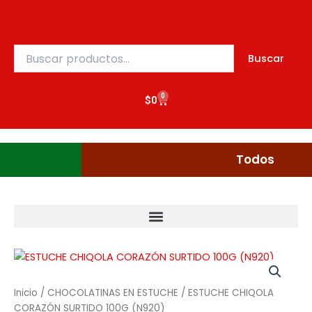
Ir
al
contenido
Buscar
Buscar
por:
0
Cart
$
0
Gudgumi
Mexicanos
Todos
Inicio
/
CHOCOLATINAS EN ESTUCHE
/ ESTUCHE CHIQOLA
CORAZÓN SURTIDO 100G (N920)