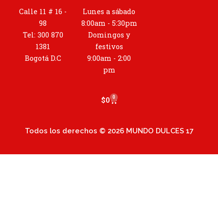
t
Calle 11 # 16 -
Lunes a sábado
a
98
8:00am - 5:30pm
g
Tel: 300 870
Domingos y
r
1381
festivos
a
Bogotá D.C
9:00am - 2:00
m
pm
0
Cart
$
0
Todos los derechos © 2026 MUNDO DULCES 17