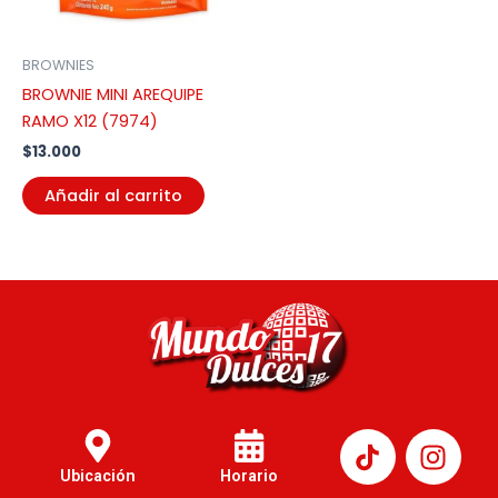
BROWNIES
BROWNIE MINI AREQUIPE
RAMO X12 (7974)
$
13.000
Añadir al carrito
I
n
Ubicación
Horario
s