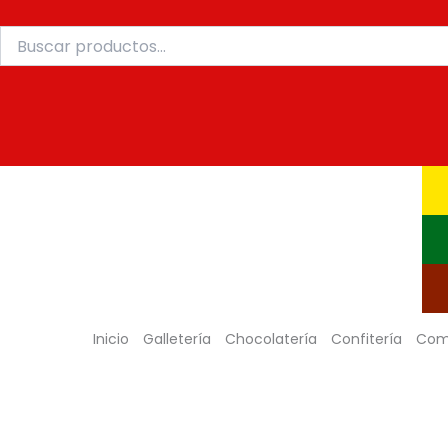
Buscar
Ir
por:
al
contenido
Inicio
Galletería
Chocolatería
Confitería
Com