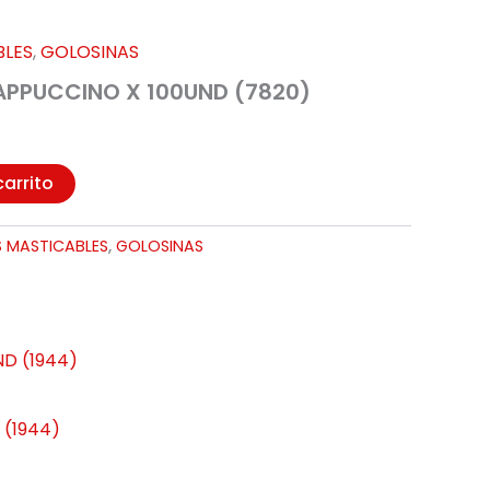
BLES
,
GOLOSINAS
APPUCCINO X 100UND (7820)
carrito
 MASTICABLES
,
GOLOSINAS
(1944)