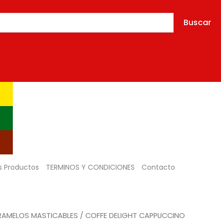
X
100UND
Buscar
(7820)
cantidad
s Productos
TERMINOS Y CONDICIONES
Contacto
RAMELOS MASTICABLES
/ COFFE DELIGHT CAPPUCCINO