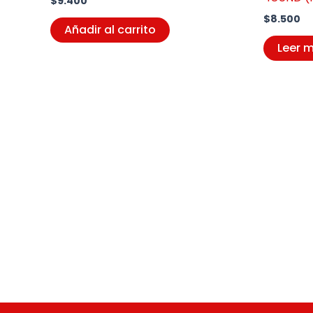
$
9.400
$
8.500
Añadir al carrito
Leer 