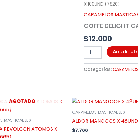
DELIGHT
X 100UND (7820)
CAPPUCCINO
CARAMELOS MASTICA
X
100UND
COFFE DELIGHT C
(7820)
cantidad
$
12.000
Añadir al 
Categorías:
CARAMELOS
AGOTADO
CARAMELOS MASTICABLES
ALDOR MANGOOS X 48UND 
S MASTICABLES
A REVOLCON ATOMOS X
$
7.700
1665)