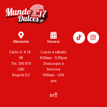
I
n
Ubicación
Horario
s
t
Calle 11 # 16 -
Lunes a sábado
a
98
8:00am - 5:30pm
g
Tel: 300 870
Domingos y
r
1381
festivos
a
Bogotá D.C
9:00am - 2:00
m
pm
0
Cart
$
0