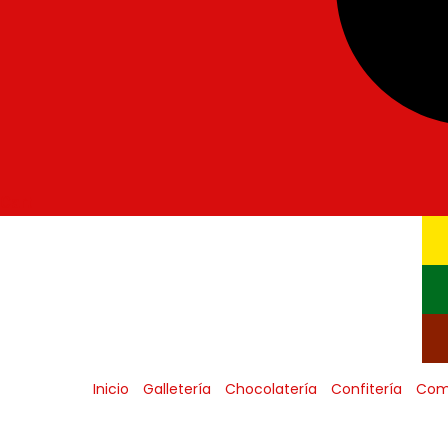
Cart
Inicio
Galletería
Chocolatería
Confitería
Com