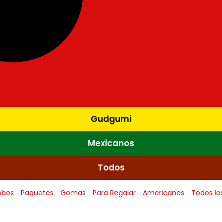
Gudgumi
Mexicanos
Todos
bos
Paquetes
Gomas
Para Regalar
Americanos
Todos lo