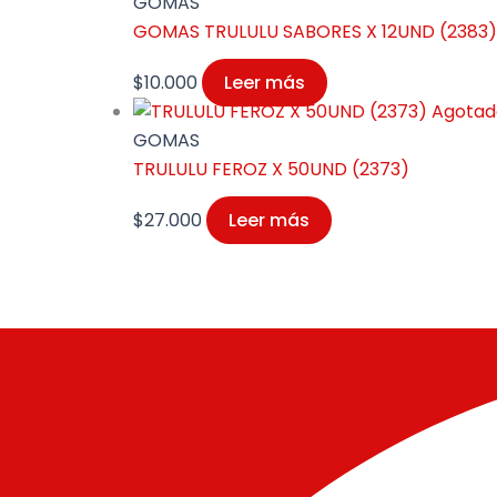
GOMAS
GOMAS TRULULU SABORES X 12UND (2383)
$
10.000
Leer más
Agotad
GOMAS
TRULULU FEROZ X 50UND (2373)
$
27.000
Leer más