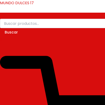
Buscar
Ir
MUNDO DULCES 17
por:
al
contenido
Buscar
$
0
0