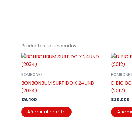
Productos relacionados
BOMBONES
BOMBONE
BONBONBUM SURTIDO X 24UND
D BIG B
(2034)
(2012)
$
9.400
$
20.000
Añadir al carrito
Añadir