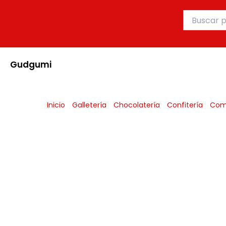
Ir
Buscar
al
por:
contenido
Gudgumi
Inicio
Galletería
Chocolatería
Confitería
Com