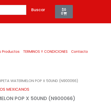
Cart
Buscar
$
0
0
Todos
s Productos
TERMINOS Y CONDICIONES
Contacto
UPETA WATERMELON POP X 50UND (N900066)
OS MEXICANOS
ELON POP X 50UND (N900066)