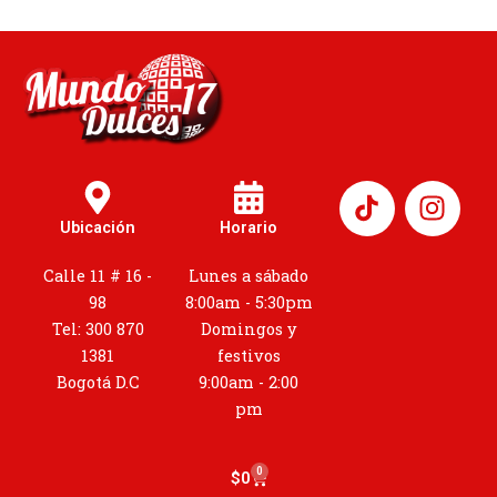
I
n
Ubicación
Horario
s
t
Calle 11 # 16 -
Lunes a sábado
a
98
8:00am - 5:30pm
g
Tel: 300 870
Domingos y
r
1381
festivos
a
Bogotá D.C
9:00am - 2:00
m
pm
0
Cart
$
0