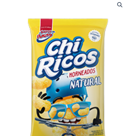
CHIRICOS
X
12UND
(N404)
cantidad