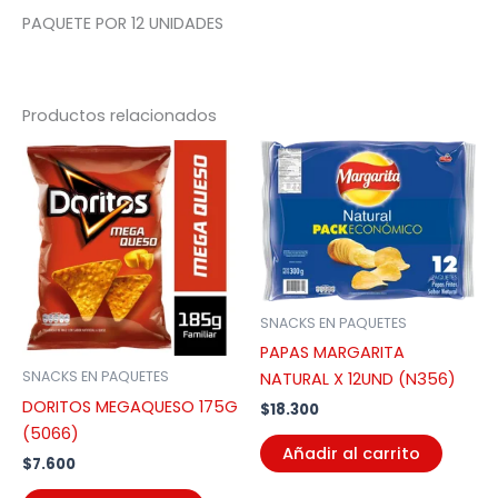
PAQUETE POR 12 UNIDADES
Productos relacionados
SNACKS EN PAQUETES
PAPAS MARGARITA
SNACKS EN PAQUETES
NATURAL X 12UND (N356)
DORITOS MEGAQUESO 175G
$
18.300
(5066)
Añadir al carrito
$
7.600