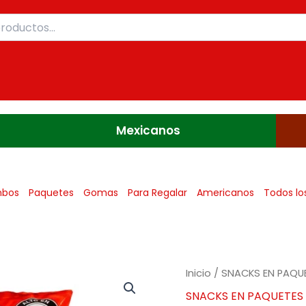
Mexicanos
bos
Paquetes
Gomas
Para Regalar
Americanos
Todos lo
Inicio
/
SNACKS EN PAQU
SNACKS EN PAQUETES