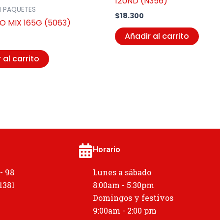
12UND (N356)
N PAQUETES
$
18.300
O MIX 165G (5063)
Añadir al carrito
 al carrito
Horario
 - 98
Lunes a sábado
 1381
8:00am - 5:30pm
Domingos y festivos
9:00am - 2:00 pm