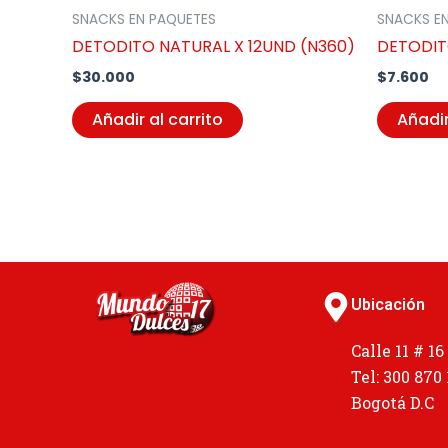
SNACKS EN PAQUETES
SNACKS E
DETODITO NATURAL X 12UND (N360)
DETODIT
$
30.000
$
7.600
Añadir al carrito
Añadir
Ubicación
Calle 11 # 16
Tel: 300 870
Bogotá D.C