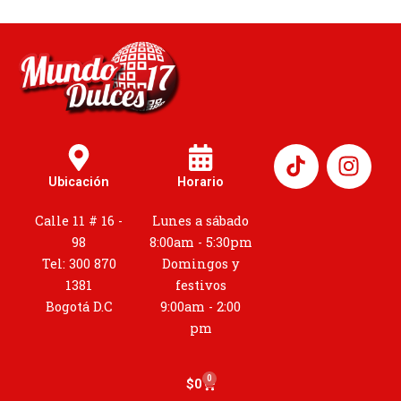
I
n
Ubicación
Horario
s
t
Calle 11 # 16 -
Lunes a sábado
a
98
8:00am - 5:30pm
g
Tel: 300 870
Domingos y
r
1381
festivos
a
Bogotá D.C
9:00am - 2:00
m
pm
0
Cart
$
0