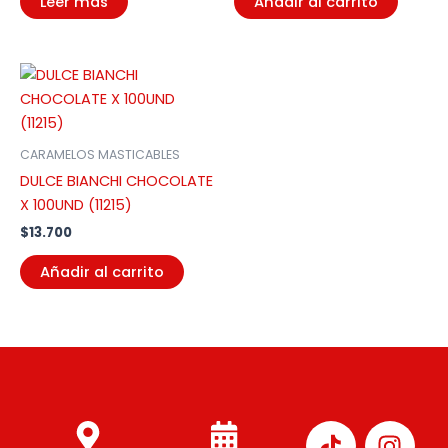
Leer más
Añadir al carrito
CARAMELOS MASTICABLES
DULCE BIANCHI CHOCOLATE
X 100UND (11215)
$
13.700
Añadir al carrito
I