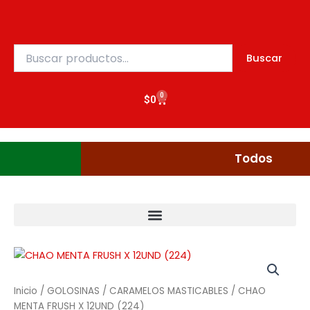
X
Ir
12UND
al
(224)
contenido
cantidad
Buscar
Buscar
por:
0
Cart
$
0
Gudgumi
Mexicanos
Todos
CHAO
MENTA
FRUSH
Inicio
/
GOLOSINAS
/
CARAMELOS MASTICABLES
/ CHAO
X
MENTA FRUSH X 12UND (224)
12UND