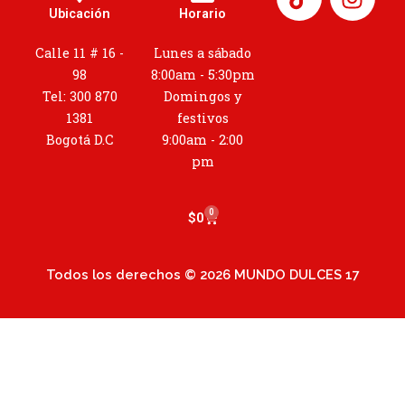
n
Ubicación
Horario
s
t
Calle 11 # 16 -
Lunes a sábado
a
98
8:00am - 5:30pm
g
Tel: 300 870
Domingos y
r
1381
festivos
a
Bogotá D.C
9:00am - 2:00
m
pm
0
Cart
$
0
Todos los derechos © 2026 MUNDO DULCES 17