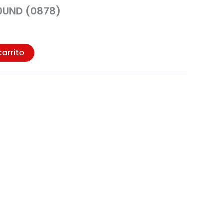
0UND (0878)
carrito