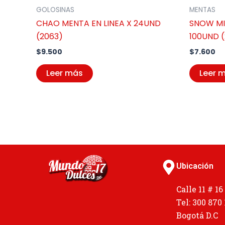
GOLOSINAS
MENTAS
CHAO MENTA EN LINEA X 24UND
SNOW MI
(2063)
100UND (
$
9.500
$
7.600
Leer más
Leer 
Ubicación
Calle 11 # 16
Tel: 300 870
Bogotá D.C