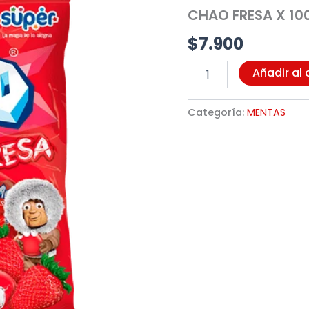
100UND
CHAO FRESA X 10
(0878)
cantidad
$
7.900
Añadir al 
Categoría:
MENTAS