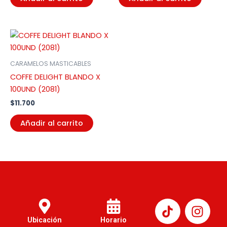
CARAMELOS MASTICABLES
COFFE DELIGHT BLANDO X
100UND (2081)
$
11.700
Añadir al carrito
I
n
Ubicación
Horario