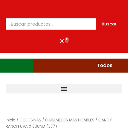
Ir
al
contenido
Buscar
Buscar
por:
0
Cart
$
0
Gudgumi
Mexicanos
Todos
Inicio
/
GOLOSINAS
/
CARAMELOS MASTICABLES
/ CANDY
RANCH UVA X 30UND (377)