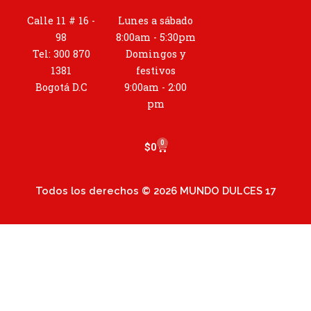
s
t
Calle 11 # 16 -
Lunes a sábado
a
98
8:00am - 5:30pm
g
Tel: 300 870
Domingos y
r
1381
festivos
a
Bogotá D.C
9:00am - 2:00
m
pm
0
Cart
$
0
Todos los derechos © 2026 MUNDO DULCES 17