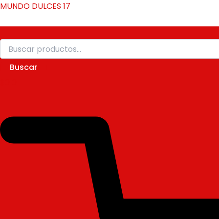
Buscar
Ir
MUNDO DULCES 17
por:
al
contenido
Buscar
$
0
0