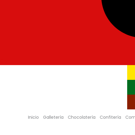
Cart
Inicio
Galletería
Chocolatería
Confitería
Com