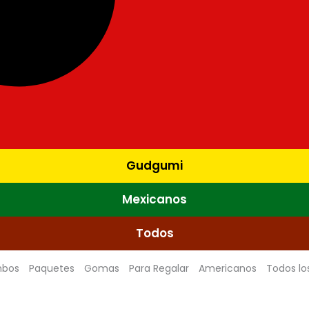
Gudgumi
Mexicanos
Todos
bos
Paquetes
Gomas
Para Regalar
Americanos
Todos lo