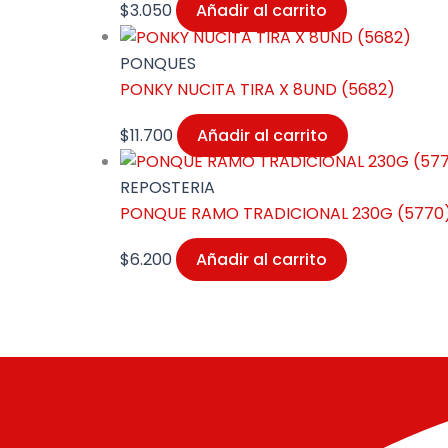
$
3.050
Añadir al carrito
PONQUES
PONKY NUCITA TIRA X 8UND (5682)
$
11.700
Añadir al carrito
REPOSTERIA
PONQUE RAMO TRADICIONAL 230G (5770
$
6.200
Añadir al carrito