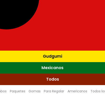
Gudgumi
Mexicanos
Todos
bos
Paquetes
Gomas
Para Regalar
Americanos
Todos lo