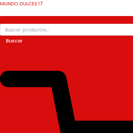
Buscar
Ir
MUNDO DULCES 17
por:
al
contenido
Buscar
$
0
0