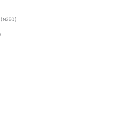
 (N350)
)