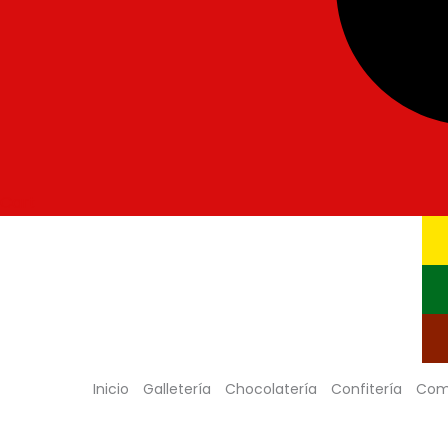
Cart
Inicio
Galletería
Chocolatería
Confitería
Com