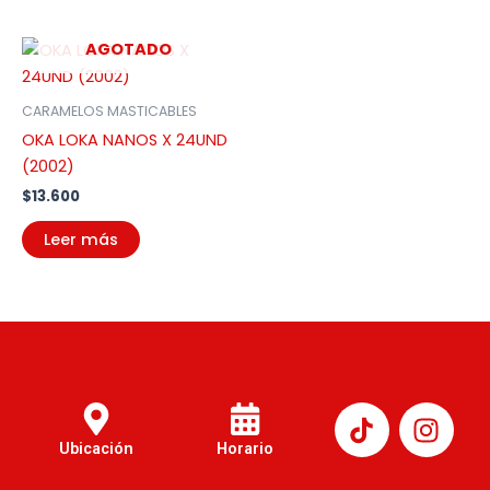
AGOTADO
CARAMELOS MASTICABLES
OKA LOKA NANOS X 24UND
(2002)
$
13.600
Leer más
I
n
Ubicación
Horario
s