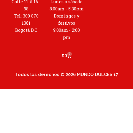
t
Calle 11 # 16 -
Lunes a sábado
a
98
8:00am - 5:30pm
g
Tel: 300 870
Domingos y
r
1381
festivos
a
Bogotá D.C
9:00am - 2:00
m
pm
0
Cart
$
0
Todos los derechos © 2026 MUNDO DULCES 17