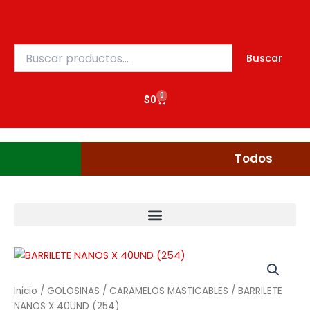
Ir
al
contenido
Buscar
Buscar
por:
0
Cart
$
0
Gudgumi
Mexicanos
Todos
Inicio
/
GOLOSINAS
/
CARAMELOS MASTICABLES
/ BARRILETE
NANOS X 40UND (254)