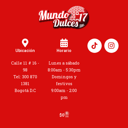
I
n
Ubicación
Horario
s
t
Calle 11 # 16 -
Lunes a sábado
a
98
8:00am - 5:30pm
g
Tel: 300 870
Domingos y
r
1381
festivos
a
Bogotá D.C
9:00am - 2:00
m
pm
0
Cart
$
0