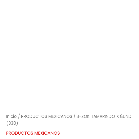
ZOK
TAMARINDO
X
8UND
(330)
cantidad
Inicio
/
PRODUCTOS MEXICANOS
/ B-ZOK TAMARINDO X 8UND
(330)
PRODUCTOS MEXICANOS