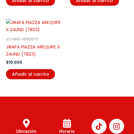
Añadir al carrito
Añadir al carrito
¡LO MÁS VENDIDO!
JIRAFA PIAZZA AREQUIPE X
24UND (7823)
$
10.000
Añadir al carrito
I
n
Ubicación
Horario