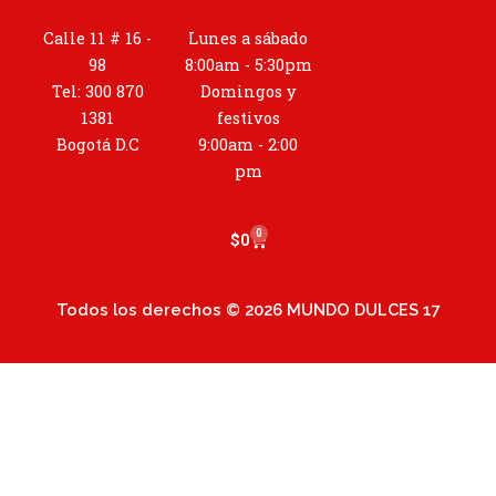
s
t
Calle 11 # 16 -
Lunes a sábado
a
98
8:00am - 5:30pm
g
Tel: 300 870
Domingos y
r
1381
festivos
a
Bogotá D.C
9:00am - 2:00
m
pm
0
Cart
$
0
Todos los derechos © 2026 MUNDO DULCES 17