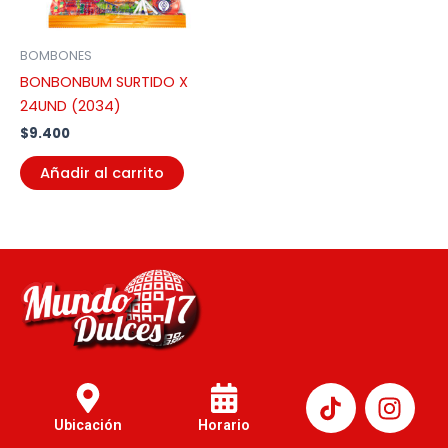
BOMBONES
BONBONBUM SURTIDO X
24UND (2034)
$
9.400
Añadir al carrito
I
n
Ubicación
Horario
s