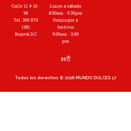
t
Calle 11 # 16 -
Lunes a sábado
a
98
8:00am - 5:30pm
g
Tel: 300 870
Domingos y
r
1381
festivos
a
Bogotá D.C
9:00am - 2:00
m
pm
0
Cart
$
0
Todos los derechos © 2026 MUNDO DULCES 17