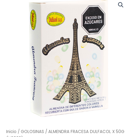
FRACESA
DULFACOL
X
50G
(N9022)
cantidad
Inicio
/
GOLOSINAS
/ ALMENDRA FRACESA DULFACOL X 50G