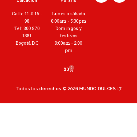
Ubicación
Horario
s
t
Calle 11 # 16 -
Lunes a sábado
a
98
8:00am - 5:30pm
g
Tel: 300 870
Domingos y
r
1381
festivos
a
Bogotá D.C
9:00am - 2:00
m
pm
0
Cart
$
0
Todos los derechos © 2026 MUNDO DULCES 17