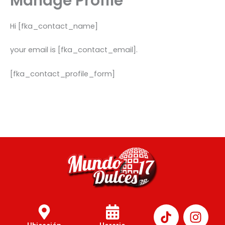
Manage Profile
Hi [fka_contact_name]
your email is [fka_contact_email].
[fka_contact_profile_form]
I
n