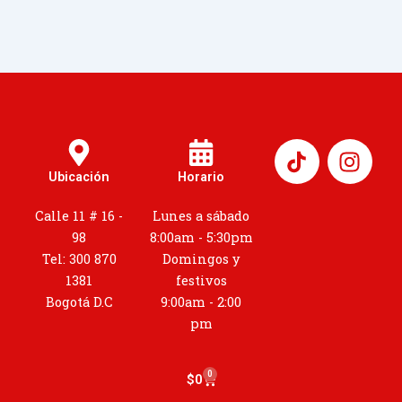
I
n
Ubicación
Horario
s
t
Calle 11 # 16 -
Lunes a sábado
a
98
8:00am - 5:30pm
g
Tel: 300 870
Domingos y
r
1381
festivos
a
Bogotá D.C
9:00am - 2:00
m
pm
0
Cart
$
0